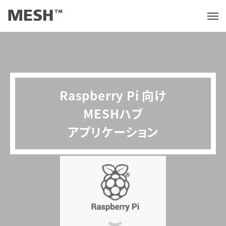
メ
ニ
ュ
ー
を
開
く
Raspberry Pi 向け
MESHハブ
アプリケーション